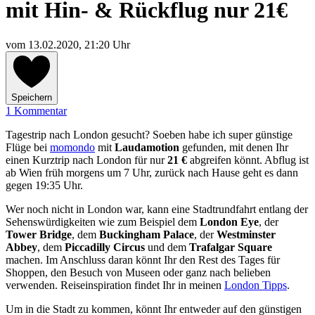
mit Hin- & Rückflug nur 21€
vom
13.02.2020, 21:20 Uhr
Speichern
1 Kommentar
Tagestrip nach London gesucht? Soeben habe ich super günstige
Flüge bei
momondo
mit
Laudamotion
gefunden, mit denen Ihr
einen Kurztrip nach London für nur
21 €
abgreifen könnt. Abflug ist
ab Wien früh morgens um 7 Uhr, zurück nach Hause geht es dann
gegen 19:35 Uhr.
Wer noch nicht in London war, kann eine Stadtrundfahrt entlang der
Sehenswürdigkeiten wie zum Beispiel dem
London Eye
, der
Tower Bridge
, dem
Buckingham Palace
, der
Westminster
Abbey
, dem
Piccadilly Circus
und dem
Trafalgar Square
machen. Im Anschluss daran könnt Ihr den Rest des Tages für
Shoppen, den Besuch von Museen oder ganz nach belieben
verwenden. Reiseinspiration findet Ihr in meinen
London Tipps
.
Um in die Stadt zu kommen, könnt Ihr entweder auf den günstigen