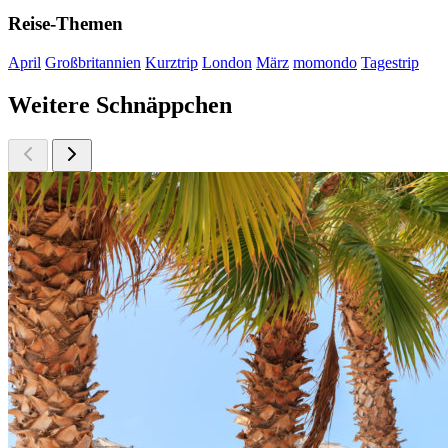
Reise-Themen
April
Großbritannien
Kurztrip
London
März
momondo
Tagestrip
Weitere Schnäppchen