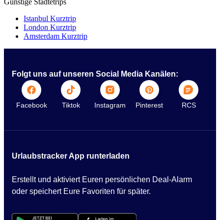
Günstige Städtetrips
Istanbul Kurztrip
London Kurztrip
Amsterdam Kurztrip