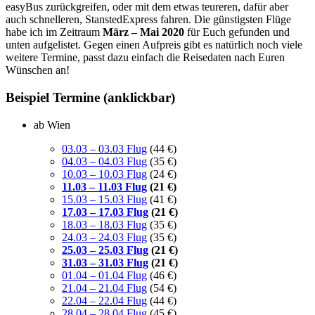
easyBus zurückgreifen, oder mit dem etwas teureren, dafür aber
auch schnelleren, StanstedExpress fahren. Die günstigsten Flüge
habe ich im Zeitraum
März – Mai 2020
für Euch gefunden und
unten aufgelistet. Gegen einen Aufpreis gibt es natürlich noch viele
weitere Termine, passt dazu einfach die Reisedaten nach Euren
Wünschen an!
Beispiel Termine (anklickbar)
ab Wien
03.03 – 03.03 Flug
(44 €)
04.03 – 04.03 Flug
(35 €)
10.03 – 10.03 Flug
(24 €)
11.03 – 11.03 Flug
(21 €)
15.03 – 15.03 Flug
(41 €)
17.03 – 17.03 Flug
(21 €)
18.03 – 18.03 Flug
(35 €)
24.03 – 24.03 Flug
(35 €)
25.03 – 25.03 Flug
(21 €)
31.03 – 31.03 Flug
(21 €)
01.04 – 01.04 Flug
(46 €)
21.04 – 21.04 Flug
(54 €)
22.04 – 22.04 Flug
(44 €)
28.04 – 28.04 Flug
(45 €)