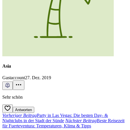
Asia
Gastaccount
27. Dez. 2019
Sehr schön
Antworten
Vorheriger Beitrag
Party in Las Vegas: Die besten Day- &
Nightclubs in der Stadt der Sünde
Nächster Beitrag
Beste Reisezeit
für Fuerteventura: Temperaturen, Klima & Tipps