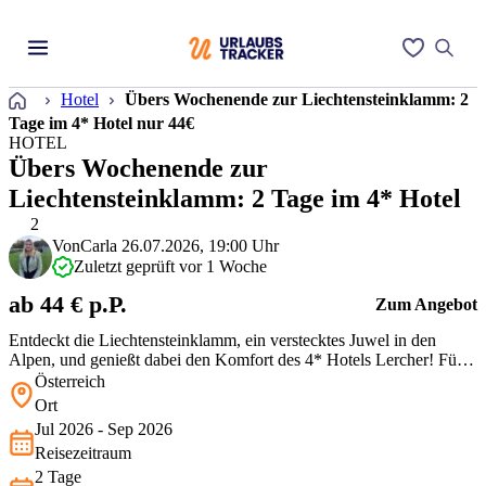
Startseite
Hotel
Übers Wochenende zur Liechtensteinklamm: 2
Tage im 4* Hotel nur 44€
HOTEL
Übers Wochenende zur
Liechtensteinklamm: 2 Tage im 4* Hotel
2
Von
Carla
26.07.2026, 19:00 Uhr
Zuletzt geprüft vor 1 Woche
ab 44 € p.P.
Zum Angebot
Entdeckt die Liechtensteinklamm, ein verstecktes Juwel in den
Alpen, und genießt dabei den Komfort des 4* Hotels Lercher! Für
Naturfreunde und Wellnessliebhaber ist dieses Wochenende genau
Österreich
richtig: entspannter Wellnessbereich, köstliche Mahlzeiten im
Ort
hoteleigenen Restaurant und die beeindruckende Schlucht in der
Jul 2026 - Sep 2026
Nähe. Perfe…
Reisezeitraum
2 Tage