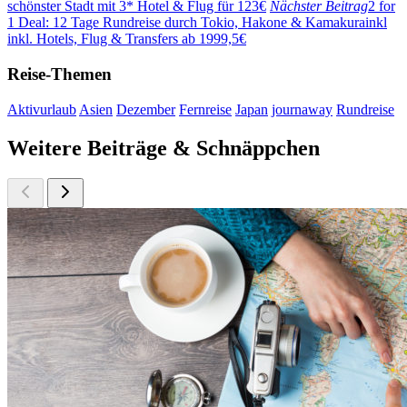
schönster Stadt mit 3* Hotel & Flug für 123€
Nächster Beitrag
2 for
1 Deal: 12 Tage Rundreise durch Tokio, Hakone & Kamakurainkl
inkl. Hotels, Flug & Transfers ab 1999,5€
Reise-Themen
Aktivurlaub
Asien
Dezember
Fernreise
Japan
journaway
Rundreise
Weitere Beiträge & Schnäppchen