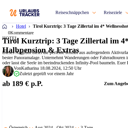
Reiseschnäppchen
Reiseziele
Startseite
Hotel
Tirol Kurztrip: 3 Tage Zillertal im 4* Wellnessh
0
Kommentare
HOTEL
Tirol Kurztrip: 3 Tage Zillertal im 4
Halbpension & Extras
Dieses Angebot bietet die perfekte Kombi aus aufregendem Aktivurlau
bester Panoramalage. Unternehmt Wanderungen oder Fahrradtouren in
oder lasst die Seele im beeindruckenden Infinity-Pool baumeln. Euer
Von
Katharina
18.08.2024, 12:50 Uhr
Zuletzt geprüft vor einem Jahr
ab 189 € p.P.
Zum Angeb
Österreich
Aug 2024 - Okt 2024
3 Tage