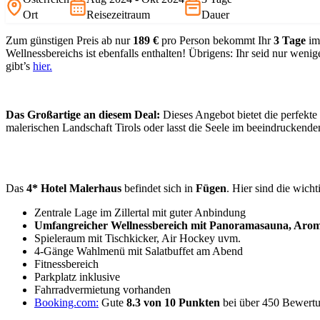
Ort
Reisezeitraum
Dauer
Zum günstigen Preis ab nur
189 €
pro Person bekommt Ihr
3 Tage
im
Wellnessbereichs ist ebenfalls enthalten! Übrigens: Ihr seid nur wen
gibt’s
hier.
Das Großartige an diesem Deal:
Dieses Angebot bietet die perfekt
malerischen Landschaft Tirols oder lasst die Seele im beeindruckend
Das
4* Hotel Malerhaus
befindet sich in
Fügen
. Hier sind die wicht
Zentrale Lage im Zillertal mit guter Anbindung
Umfangreicher Wellnessbereich mit Panoramasauna, Arom
Spieleraum mit Tischkicker, Air Hockey uvm.
4-Gänge Wahlmenü mit Salatbuffet am Abend
Fitnessbereich
Parkplatz inklusive
Fahrradvermietung vorhanden
Booking.com:
Gute
8.3 von 10 Punkten
bei über 450 Bewert