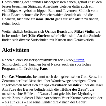
Hotels entlang des Strandes niedergelassen haben, gehört er zu den
besser besuchten Stränden. Allerdings bietet er dafür auch ein
vielfältiges Angebot an hippen Bars und Tavernen. Südlich vom
Plaka Beach nehmen die Besucherzahlen deutlich ab und die
Chancen, hier eine
einsame Bucht
ganz für sich allein zu finden,
stehen hoch.
Weiter südlich befinden sich
Ormos Beach
und
Mikri Viglia
, die
insbesondere bei
(Kite-)Surfern
sehr beliebt sind. An den Stränden
finden sich diverse Surfschulen mit Kursen und Geräteverleih.
Aktivitäten
Neben allerlei Wassersportaktivitäten wie (Kite-)
Surfen
,
Schnorcheln und Tauchen bietet Naxos auch ein sportliches
Programm für
Trekking-Fans
.
Der
Zas Mountain
, benannt nach dem griechischen Gott Zeus, im
Zentrum der Insel lässt sich über Wanderwege besteigen. Oben
angekommen bietet sich ein
spektakulärer Ausblick
über die Insel.
Am Fuße des Berges befindet sich die
„Höhle des Zeus“
, die
meistbesuchte Höhle auf Naxos. Laut griechischer Mythologie
wurde Zeus in dieser Höhle vor seinem Vater Kronos versteckt, der
– bis auf Zeus – alle seine Kinder direkt nach der Geburt