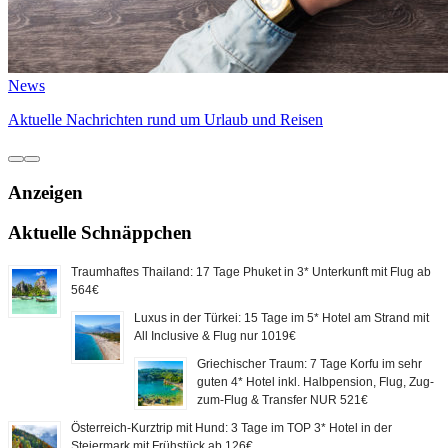
News
Aktuelle Nachrichten rund um Urlaub und Reisen
Anzeigen
Aktuelle Schnäppchen
Traumhaftes Thailand: 17 Tage Phuket in 3* Unterkunft mit Flug ab
564€
Luxus in der Türkei: 15 Tage im 5* Hotel am Strand mit
All Inclusive & Flug nur 1019€
Griechischer Traum: 7 Tage Korfu im sehr
guten 4* Hotel inkl. Halbpension, Flug, Zug-
zum-Flug & Transfer NUR 521€
Österreich-Kurztrip mit Hund: 3 Tage im TOP 3* Hotel in der
Steiermark mit Frühstück ab 126€