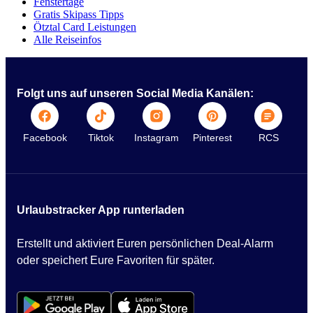
Fenstertage
Gratis Skipass Tipps
Ötztal Card Leistungen
Alle Reiseinfos