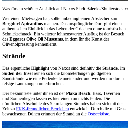
Was für ein schöner Ausblick auf Naxos Stadt. ©leoks/Shutterstock.
Wer einen Mietwagen hat, sollte unbedingt einen Abstecher zum
Bergdorf Apiranthos
machen. Das ursprüngliche Dorf gibt einen
authentischen Einblick in das Leben der Griechen ohne touristischen
Schnickschnack. Ein weiterer lohnenswerter Ausflug ist der Besuch
des
Eggares Olive Oil Museums,
in dem Ihr die Kunst der
Olivenölpressung kennenlernt.
Strände
Das eigentliche
Highlight
von Naxos sind definitiv die
Strände
. Im
Süden der Insel
reihen sich die kilometerlangen goldgelben
Sandstrände wie eine Perlenkette aneinander und werden nur durch
felsige Landzungen unterbrochen.
Der bekannteste unter ihnen ist der
Plaka Beach
. Bars, Tavernen
und Sonnenliegen lassen es hier einem an nichts fehlen. Die
nördlichen Abschnitte des 5 km langen Strandes haben sich mit der
Zeit zu
FKK-freundlichen Bereichen
entwickelt. Durch die mit Gras
bewachsenen Dünen erinnert der Strand an die
Ostseeküste
.