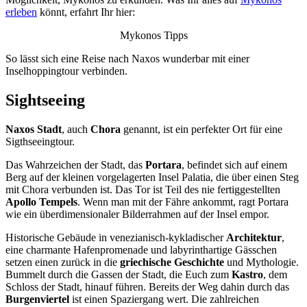
erleben
könnt, erfahrt Ihr hier:
Mykonos Tipps
So lässt sich eine Reise nach Naxos wunderbar mit einer
Inselhoppingtour verbinden.
Sightseeing
Naxos Stadt
, auch
Chora
genannt, ist ein perfekter Ort für eine
Sigthseeingtour.
Das Wahrzeichen der Stadt, das
Portara
, befindet sich auf einem
Berg auf der kleinen vorgelagerten Insel Palatia, die über einen Steg
mit Chora verbunden ist. Das Tor ist Teil des nie fertiggestellten
Apollo Tempels
. Wenn man mit der Fähre ankommt, ragt Portara
wie ein überdimensionaler Bilderrahmen auf der Insel empor.
Historische Gebäude in venezianisch-kykladischer
Architektur
,
eine charmante Hafenpromenade und labyrinthartige Gässchen
setzen einen zurück in die
griechische Geschichte
und Mythologie.
Bummelt durch die Gassen der Stadt, die Euch zum
Kastro
, dem
Schloss der Stadt, hinauf führen. Bereits der Weg dahin durch das
Burgenviertel
ist einen Spaziergang wert. Die zahlreichen