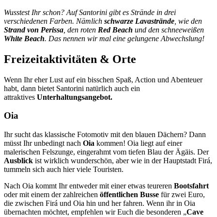
Wusstest Ihr schon? Auf Santorini gibt es Strände in drei
verschiedenen Farben. Nämlich
schwarze Lavastrände
, wie den
Strand von Perissa
, den roten
Red Beach
und den schneeweißen
White Beach
. Das nennen wir mal eine gelungene Abwechslung!
Freizeitaktivitäten & Orte
Wenn Ihr eher Lust auf ein bisschen Spaß, Action und Abenteuer
habt, dann bietet Santorini natürlich auch ein
attraktives
Unterhaltungsangebot.
Oia
Ihr sucht das klassische Fotomotiv mit den blauen Dächern? Dann
müsst Ihr unbedingt nach
Oia
kommen! Oia liegt auf einer
malerischen Felszunge, eingerahmt vom tiefen Blau der Ägäis. Der
Ausblick
ist wirklich wunderschön, aber wie in der Hauptstadt Firá,
tummeln sich auch hier viele Touristen.
Nach Oia kommt Ihr entweder mit einer etwas teureren
Bootsfahrt
oder mit einem der zahlreichen
öffentlichen Busse
für zwei Euro,
die zwischen Firá und Oia hin und her fahren. Wenn ihr in Oia
übernachten möchtet, empfehlen wir Euch die besonderen „
Cave