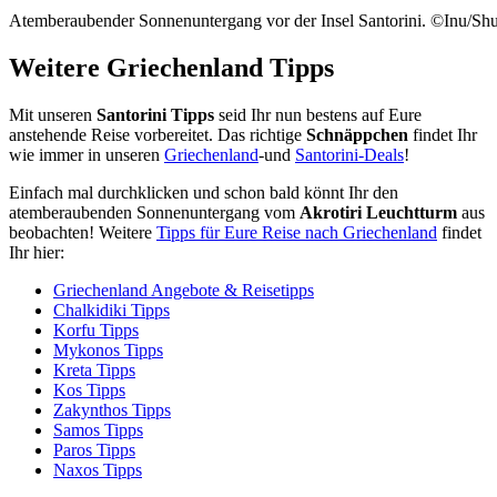
Atemberaubender Sonnenuntergang vor der Insel Santorini. ©Inu/Shu
Weitere Griechenland Tipps
Mit unseren
Santorini Tipps
seid Ihr nun bestens auf Eure
anstehende Reise vorbereitet. Das richtige
Schnäppchen
findet Ihr
wie immer in unseren
Griechenland
-und
Santorini-Deals
!
Einfach mal durchklicken und schon bald könnt Ihr den
atemberaubenden Sonnenuntergang vom
Akrotiri Leuchtturm
aus
beobachten! Weitere
Tipps für Eure Reise nach Griechenland
findet
Ihr hier:
Griechenland Angebote & Reisetipps
Chalkidiki Tipps
Korfu Tipps
Mykonos Tipps
Kreta Tipps
Kos Tipps
Zakynthos Tipps
Samos Tipps
Paros Tipps
Naxos Tipps