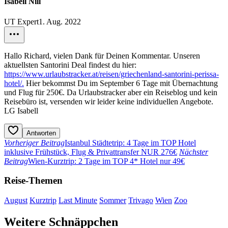
Isabell Nill
UT Expert
1. Aug. 2022
Hallo Richard, vielen Dank für Deinen Kommentar. Unseren
aktuellsten Santorini Deal findest du hier:
https://www.urlaubstracker.at/reisen/griechenland-santorini-perissa-
hotel/.
Hier bekommst Du im September 6 Tage mit Übernachtung
und Flug für 250€. Da Urlaubstracker aber ein Reiseblog und kein
Reisebüro ist, versenden wir leider keine individuellen Angebote.
LG Isabell
Antworten
Vorheriger Beitrag
Istanbul Städtetrip: 4 Tage im TOP Hotel
inklusive Frühstück, Flug & Privattransfer NUR 276€
Nächster
Beitrag
Wien-Kurztrip: 2 Tage im TOP 4* Hotel nur 49€
Reise-Themen
August
Kurztrip
Last Minute
Sommer
Trivago
Wien
Zoo
Weitere Schnäppchen