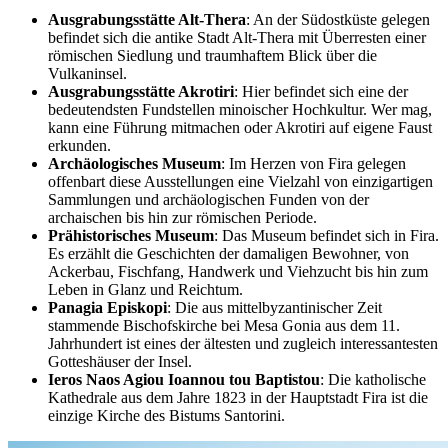
Ausgrabungsstätte Alt-Thera
: An der Südostküste gelegen
befindet sich die antike Stadt Alt-Thera mit Überresten einer
römischen Siedlung und traumhaftem Blick über die
Vulkaninsel.
Ausgrabungsstätte Akrotiri
: Hier befindet sich eine der
bedeutendsten Fundstellen minoischer Hochkultur. Wer mag,
kann eine Führung mitmachen oder Akrotiri auf eigene Faust
erkunden.
Archäologisches Museum
: Im Herzen von Fira gelegen
offenbart diese Ausstellungen eine Vielzahl von einzigartigen
Sammlungen und archäologischen Funden von der
archaischen bis hin zur römischen Periode.
Prähistorisches Museum
: Das Museum befindet sich in Fira.
Es erzählt die Geschichten der damaligen Bewohner, von
Ackerbau, Fischfang, Handwerk und Viehzucht bis hin zum
Leben in Glanz und Reichtum.
Panagia Episkopi
: Die aus mittelbyzantinischer Zeit
stammende Bischofskirche bei Mesa Gonia aus dem 11.
Jahrhundert ist eines der ältesten und zugleich interessantesten
Gotteshäuser der Insel.
Ieros Naos Agiou Ioannou tou Baptistou
: Die katholische
Kathedrale aus dem Jahre 1823 in der Hauptstadt Fira ist die
einzige Kirche des Bistums Santorini.