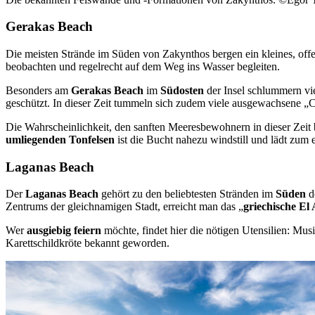
Gerakas Beach
Die meisten Strände im Süden von Zakynthos bergen ein kleines, of
beobachten und regelrecht auf dem Weg ins Wasser begleiten.
Besonders am
Gerakas Beach
im
Südosten
der Insel schlummern vie
geschützt. In dieser Zeit tummeln sich zudem viele ausgewachsene „C
Die Wahrscheinlichkeit, den sanften Meeresbewohnern in dieser Zeit 
umliegenden Tonfelsen
ist die Bucht nahezu windstill und lädt zum 
Laganas Beach
Der
Laganas Beach
gehört zu den beliebtesten Stränden im
Süden
de
Zentrums der gleichnamigen Stadt, erreicht man das „
griechische El
Wer
ausgiebig feiern
möchte, findet hier die nötigen Utensilien: M
Karettschildkröte bekannt geworden.