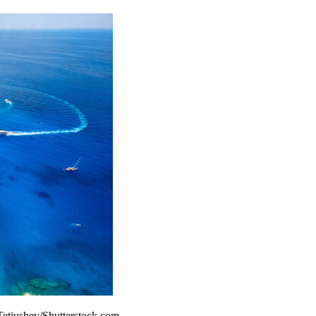
etiushev/Shutterstock.com