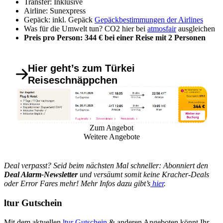
Transfer: Inklusive
Airline: Sunexpress
Gepäck: inkl. Gepäck
Gepäckbestimmungen der Airlines
Was für die Umwelt tun? CO2 hier bei
atmosfair
ausgleichen
Preis pro Person: 344 € bei einer Reise mit 2 Personen
Hier geht’s zum Türkei
Reiseschnäppchen
Zum Angebot
Weitere Angebote
Deal verpasst? Seid beim nächsten Mal schneller: Abonniert den
Deal Alarm-Newsletter
und versäumt somit keine Kracher-Deals
oder Error Fares mehr! Mehr Infos dazu gibt’s
hier
.
ltur Gutschein
Mit dem aktuellen
ltur Gutschein
& anderen Angeboten könnt Ihr