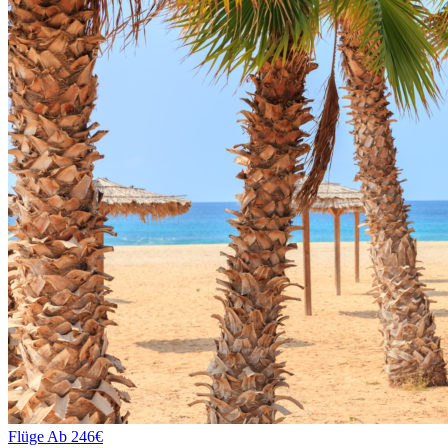
Flüge
Ab 246€