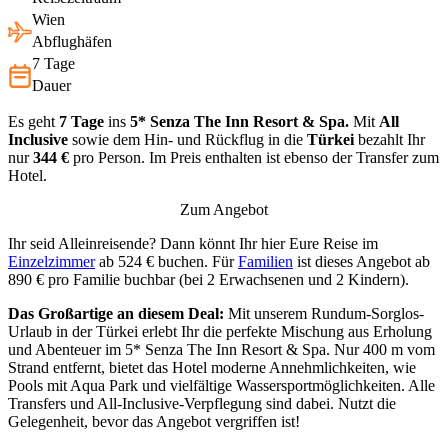
Wien
Abflughäfen
7 Tage
Dauer
Es geht
7 Tage
ins
5* Senza The Inn Resort & Spa.
Mit
All
Inclusive
sowie dem Hin- und Rückflug in die
Türkei
bezahlt Ihr
nur
344 €
pro Person. Im Preis enthalten ist ebenso der Transfer zum
Hotel.
Zum Angebot
Ihr seid Alleinreisende? Dann könnt Ihr hier Eure Reise im
Einzelzimmer
ab 524 € buchen. Für
Familien
ist dieses Angebot ab
890 € pro Familie buchbar (bei 2 Erwachsenen und 2 Kindern).
Das Großartige an diesem Deal:
Mit unserem Rundum-Sorglos-
Urlaub in der Türkei erlebt Ihr die perfekte Mischung aus Erholung
und Abenteuer im 5* Senza The Inn Resort & Spa. Nur 400 m vom
Strand entfernt, bietet das Hotel moderne Annehmlichkeiten, wie
Pools mit Aqua Park und vielfältige Wassersportmöglichkeiten. Alle
Transfers und All-Inclusive-Verpflegung sind dabei. Nutzt die
Gelegenheit, bevor das Angebot vergriffen ist!