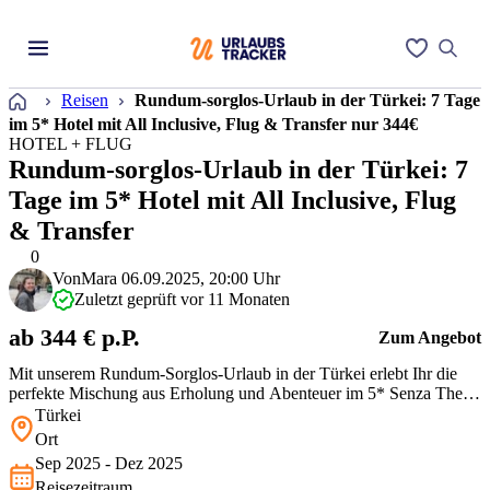
Startseite
Reisen
Rundum-sorglos-Urlaub in der Türkei: 7 Tage
im 5* Hotel mit All Inclusive, Flug & Transfer nur 344€
HOTEL + FLUG
Rundum-sorglos-Urlaub in der Türkei: 7
Tage im 5* Hotel mit All Inclusive, Flug
& Transfer
0
Von
Mara
06.09.2025, 20:00 Uhr
Zuletzt geprüft vor 11 Monaten
ab 344 € p.P.
Zum Angebot
Mit unserem Rundum-Sorglos-Urlaub in der Türkei erlebt Ihr die
perfekte Mischung aus Erholung und Abenteuer im 5* Senza The
Inn Resort & Spa. Nur 400 m vom Strand entfernt, bietet das Hotel
Türkei
moderne Annehmlichkeiten, wie Pools mit Aqua Park und
Ort
vielfältige Wassersportmöglichkeiten. Alle Transfers und All-
Sep 2025 - Dez 2025
Inclusive-Verpflegun…
Reisezeitraum