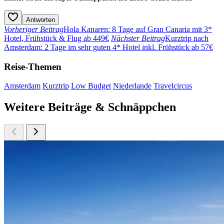
Antworten
Vorheriger Beitrag
Hola Kanaren: 8 Tage auf Gran Canaria mit 3*
Hotel, Frühstück & Flug ab 449€
Nächster Beitrag
Kurztrip nach
Amsterdam: 2 Tage im sehr guten 4* Hotel inkl. Frühstück ab 57€
Reise-Themen
Amsterdam
Kurztrip
Low Budget
Niederlande
Travelcircus
Weitere Beiträge & Schnäppchen