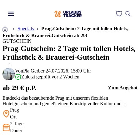
Startseite
Specials
Prag-Gutschein: 2 Tage mit tollen Hotels,
Frühstück & Brauerei-Gutschein ab 29€
GUTSCHEIN
Prag-Gutschein: 2 Tage mit tollen Hotels,
Frühstück & Brauerei-Gutschein
1
Von
Pia Gerber
24.07.2026, 15:00 Uhr
Zuletzt geprüft vor 2 Wochen
ab 29 € p.P.
Zum Angebot
Entdeckt das bezaubernde Prag mit unserem flexiblen
Hotelgutschein und genießt einen Kurztrip voller Kultur und
Genuss. Für den Preis, den Ihr zahlt, erhaltet Ihr die Möglichkeit,
Prag
aus einer Vielzahl von Hotels von * bis * zu wählen. Zudem startet
Ort
Ihr jeden Tag mit einem leckeren Frühstück. Besonders toll: Der
2 Tage
Brauerei-Gutsc…
Dauer