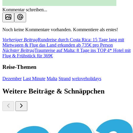
Kommentar schreiben...
Noch keine Kommentare vorhanden. Kommentiere als erstes!
Vorheriger Beitrag
Rundreise durch Costa Rica: 15 Tage lang mit
Mietwagen & Flug das Land erkunden ab 735€ pro Person
Nächster Beitrag
Traumreise auf Malta: 8 Tage ins TOP 4* Hotel mit
Flug & Frühstück für 369€
Reise-Themen
Dezember
Last Minute
Malta
Strand
weloveholidays
Weitere Beiträge & Schnäppchen