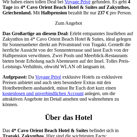
Wir haben einen tollen Deal bei
Voyage Privé
gefunden. Es geht
4
Tage
ins
4* Cavo Orient Beach Hotel & Suites auf Zakynthos,
Griechenland.
Mit
Halbpension
bezahlt Ihr nur
237 €
pro Person.
Zum Angebot
Das Großartige an diesem Deal:
Erlebt entspanntes Inselleben auf
Zakynthos im 4* Cavo Orient Beach Hotel & Suites, ideal gelegen
für Sonnenanbeter direkt am Privatstrand von Tragaki. Genießt die
herrliche Aussicht von der Sonnenterrasse und lasst Euch von der
Halbpension verwöhnen. Zwei Pools und Meerblick-Restaurants
bieten beste Erholung nach Abenteuern auf der Insel. Tolles Preis-
Leistungs-Verhältnis, obwohl WLAN oft langsam ist.
Aufgepasst:
Da
Voyage Privé
exklusive Hotels zu exklusiven
Preisen anbietet und auch stets besondere Extras mit den
Hotelbetreibern aushandelt, müsst Ihr Euch dort kurz einen
kostenlosen und unverbindlichen Account
anlegen, um die
attraktiven Angebote im Detail ansehen und wahrnehmen zu
können.
Über das Hotel
Das
4* Cavo Orient Beach Hotel & Suites
befindet sich in
Tragaki, Zakynthos
. Hier sind die wichtigsten Facts: