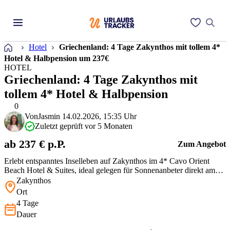
Startseite
Hotel
Griechenland: 4 Tage Zakynthos mit tollem 4*
Hotel & Halbpension um 237€
HOTEL
Griechenland: 4 Tage Zakynthos mit
tollem 4* Hotel & Halbpension
0
Von
Jasmin
14.02.2026, 15:35 Uhr
Zuletzt geprüft vor 5 Monaten
ab 237 € p.P.
Zum Angebot
Erlebt entspanntes Inselleben auf Zakynthos im 4* Cavo Orient
Beach Hotel & Suites, ideal gelegen für Sonnenanbeter direkt am
Privatstrand von Tragaki. Genießt die herrliche Aussicht von der
Zakynthos
Sonnenterrasse und lasst Euch von der Halbpension verwöhnen.
Ort
Zwei Pools und Meerblick-Restaurants bieten beste Erholung nach
4 Tage
Abenteuer…
Dauer