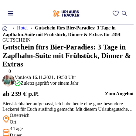
Startseite
Hotel
Gutschein fürs Bier-Paradies: 3 Tage in
Zapfhahn-Suite mit Frühstück, Dinner & Extras für 239€
GUTSCHEIN
Gutschein fürs Bier-Paradies: 3 Tage in
Zapfhahn-Suite mit Frühstück, Dinner &
Extras
0
Von
Josh
16.11.2021, 19:50 Uhr
Zuletzt geprüft vor einem Jahr
ab 239 € p.P.
Zum Angebot
Bier-Liebhaber aufgepasst, ich habe heute eine ganz besondere
Leckerei für Euch ausfindig gemacht: Mit diesem Urlaubsgutschein
von mydays geht es für Euch für 3 Tage nach Leoben, wo Ihr im 4*
Österreich
Hotel Kongress in der Gösser-Suite inklusive zimmereigenem Bier-
Ort
Zapfhahn übernachtet. Mit Frühstück sowie einem 3-Gänge-Dinner
3 Tage
und Bi…
Dauer