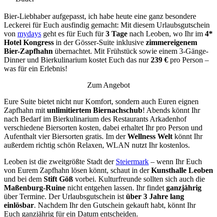
Bier-Liebhaber aufgepasst, ich habe heute eine ganz besondere
Leckerei für Euch ausfindig gemacht: Mit diesem Urlaubsgutschein
von
mydays
geht es für Euch für
3 Tage
nach Leoben, wo Ihr im
4*
Hotel Kongress
in der Gösser-Suite inklusive
zimmereigenem
Bier-Zapfhahn
übernachtet. Mit Frühstück sowie einem 3-Gänge-
Dinner und Bierkulinarium kostet Euch das nur
239 €
pro Person –
was für ein Erlebnis!
Zum Angebot
Eure Suite bietet nicht nur Komfort, sondern auch Euren eignen
Zapfhahn mit
unlimitiertem Biernachschub
! Abends könnt Ihr
nach Bedarf im Bierkulinarium des Restaurants Arkadenhof
verschiedene Biersorten kosten, dabei erhaltet Ihr pro Person und
Aufenthalt vier Biersorten gratis. Im der
Wellness Welt
könnt Ihr
außerdem richtig schön Relaxen, WLAN nutzt Ihr kostenlos.
Leoben ist die zweitgrößte Stadt der
Steiermark
– wenn Ihr Euch
von Eurem Zapfhahn lösen könnt, schaut in der
Kunsthalle Leoben
und bei dem
Stift Göß
vorbei. Kulturfreunde sollten sich auch die
Maßenburg-Ruine
nicht entgehen lassen. Ihr findet
ganzjährig
über Termine. Der Urlaubsgutschein ist
über 3 Jahre lang
einlösbar
. Nachdem Ihr den Gutschein gekauft habt, könnt Ihr
Euch ganzjährig für ein Datum entscheiden.