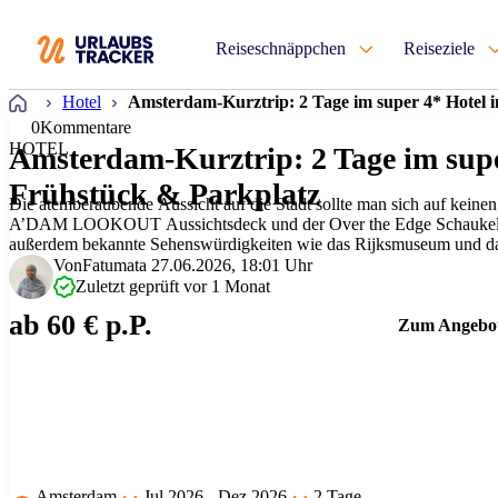
Reiseschnäppchen
Reiseziele
Startseite
Hotel
Amsterdam-Kurztrip: 2 Tage im super 4* Hotel i
0
Kommentare
HOTEL
Amsterdam-Kurztrip: 2 Tage im super
Frühstück & Parkplatz
Die atemberaubende Aussicht auf die Stadt sollte man sich auf keinen
A’DAM LOOKOUT Aussichtsdeck und der Over the Edge Schaukel! 
außerdem bekannte Sehenswürdigkeiten wie das Rijksmuseum und 
Minuten mit den öffentlichen Verkehrsmitteln oder…
Von
Fatumata
27.06.2026, 18:01 Uhr
Zuletzt geprüft vor 1 Monat
ab 60 € p.P.
Zum Angebo
Amsterdam
Jul 2026 - Dez 2026
2 Tage