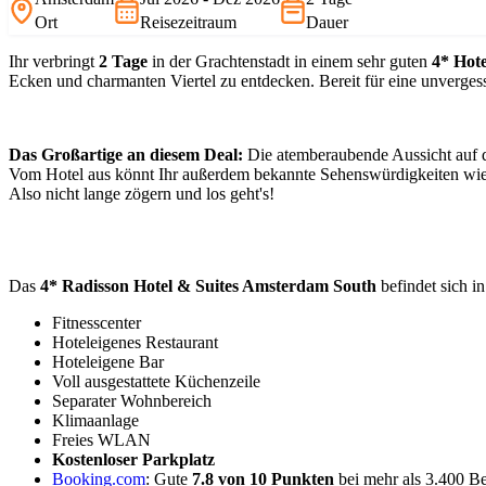
Ort
Reisezeitraum
Dauer
Ihr verbringt
2 Tage
in der Grachtenstadt in einem sehr guten
4* Hote
Ecken und charmanten Viertel zu entdecken. Bereit für eine unvergess
Das Großartige an diesem Deal:
Die atemberaubende Aussicht auf di
Vom Hotel aus könnt Ihr außerdem bekannte Sehenswürdigkeiten wi
Also nicht lange zögern und los geht's!
Das
4* Radisson Hotel & Suites Amsterdam South
befindet sich i
Fitnesscenter
Hoteleigenes Restaurant
Hoteleigene Bar
Voll ausgestattete Küchenzeile
Separater Wohnbereich
Klimaanlage
Freies WLAN
Kostenloser Parkplatz
Booking.com
: Gute
7.8 von 10
Punkten
bei mehr als 3.400 B