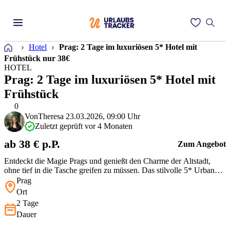
Startseite
Hotel
Prag: 2 Tage im luxuriösen 5* Hotel mit
Frühstück nur 38€
HOTEL
Prag: 2 Tage im luxuriösen 5* Hotel mit
Frühstück
0
Von
Theresa
23.03.2026, 09:00 Uhr
Zuletzt geprüft vor 4 Monaten
ab 38 € p.P.
Zum Angebot
Entdeckt die Magie Prags und genießt den Charme der Altstadt,
ohne tief in die Tasche greifen zu müssen. Das stilvolle 5* Urban
Creme Hotel überzeugt mit zentraler Lage und modernen
Prag
Annehmlichkeiten wie kostenfreiem WLAN und Fitnesscenter.
Ort
Inklusive Frühstück könnt Ihr Euren Tag voller Entdeckungen
2 Tage
entspannt starten. Perfek…
Dauer