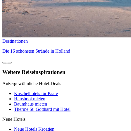
Destinationen
Die 16 schönsten Strände in Holland
Weitere Reiseinspirationen
Außergewöhnliche Hotel-Deals
Kuschelhotels für Paare
Hausboot mieten
Baumhaus mieten
Therme St. Gotthard mit Hotel
Neue Hotels
Neue Hotels Kroatien