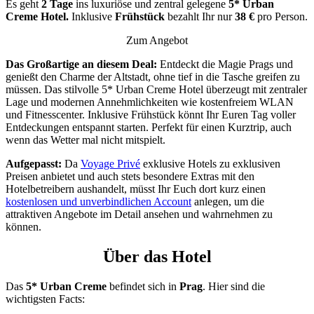
Es geht
2 Tage
ins luxuriöse und zentral gelegene
5* Urban
Creme Hotel.
Inklusive
Frühstück
bezahlt Ihr nur
38 €
pro Person.
Zum Angebot
Das Großartige an diesem Deal:
Entdeckt die Magie Prags und
genießt den Charme der Altstadt, ohne tief in die Tasche greifen zu
müssen. Das stilvolle 5* Urban Creme Hotel überzeugt mit zentraler
Lage und modernen Annehmlichkeiten wie kostenfreiem WLAN
und Fitnesscenter. Inklusive Frühstück könnt Ihr Euren Tag voller
Entdeckungen entspannt starten. Perfekt für einen Kurztrip, auch
wenn das Wetter mal nicht mitspielt.
Aufgepasst:
Da
Voyage Privé
exklusive Hotels zu exklusiven
Preisen anbietet und auch stets besondere Extras mit den
Hotelbetreibern aushandelt, müsst Ihr Euch dort kurz einen
kostenlosen und unverbindlichen Account
anlegen, um die
attraktiven Angebote im Detail ansehen und wahrnehmen zu
können.
Über das Hotel
Das
5* Urban Creme
befindet sich in
Prag
. Hier sind die
wichtigsten Facts: